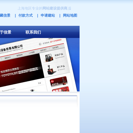
上海地区专业的
网站建设提供商
,提供
网站制作
,
上海网站设计
,
网页设计
,
上
藏信景
| 付款方式
| 申请建站
| 网站地图
于信景
联系我们