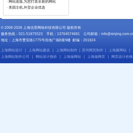
·
网站改版,为您打造全新的网站
·
美国主机,外贸企业优选
© 2008-2026 上海信景网络科技有限公司 版权所有
服务热线：021-51875523 手机：13764574691 公司邮箱：
info@sinjing.com.c
地址：上海市曹安路1775号兆地广场B座9楼 邮编：201824
上海网站设计
|
上海网站建设
|
上海网站制作
|
苏州网页制作
|
上海建网站
|
上海网站制作公司
|
网站设计报价
|
上海做网站
|
上海做网页
|
网页设计价格