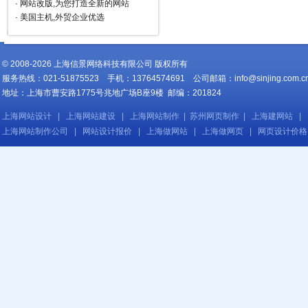
·
网站改版,为您打造全新的网站
·
美国主机,外贸企业优选
© 2008-2026 上海信景网络科技有限公司 版权所有
服务热线：021-51875523 手机：13764574691 公司邮箱：
info@sinjing.com.c
地址：上海市曹安路1775号兆地广场B座9楼 邮编：201824
上海网站设计
|
上海网站建设
|
上海网站制作
|
苏州网页制作
|
上海建网站
|
上海网站制作公司
|
网站设计报价
|
上海做网站
|
上海做网页
|
网页设计价格