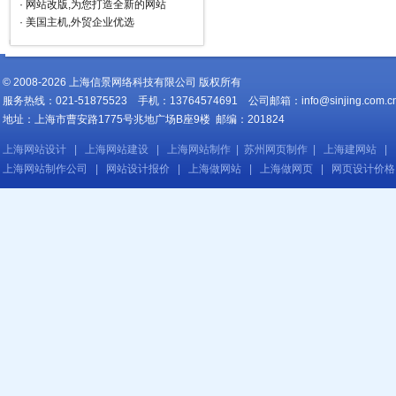
·
网站改版,为您打造全新的网站
·
美国主机,外贸企业优选
© 2008-2026 上海信景网络科技有限公司 版权所有
服务热线：021-51875523 手机：13764574691 公司邮箱：
info@sinjing.com.c
地址：上海市曹安路1775号兆地广场B座9楼 邮编：201824
上海网站设计
|
上海网站建设
|
上海网站制作
|
苏州网页制作
|
上海建网站
|
上海网站制作公司
|
网站设计报价
|
上海做网站
|
上海做网页
|
网页设计价格